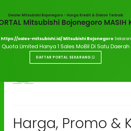
Dealer Mitsubishi Bojonegoro - Harga Kredit & Diskon Terbaik
ORTAL Mitsubishi Bojonegoro MASI
r
https://sales-mitsubishi.id/ Mitsubishi Bojonegoro
Sekaran
Dealer Mitsubish
Quota Limited Hanya 1 Sales MoBil Di Satu Daerah
DAFTAR PORTAL SEKARANG
Sales Dealer Mitsubishi Bojonegoro, Menerima Pembelian Ca
Harga Termurah Mitsubishi Bojonegoro
Harga, Promo & K