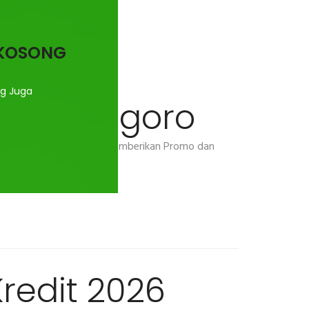
H KOSONG
g Juga
i Bojonegoro
sh / Kredit Mitsubishi. Memberikan Promo dan
redit 2026