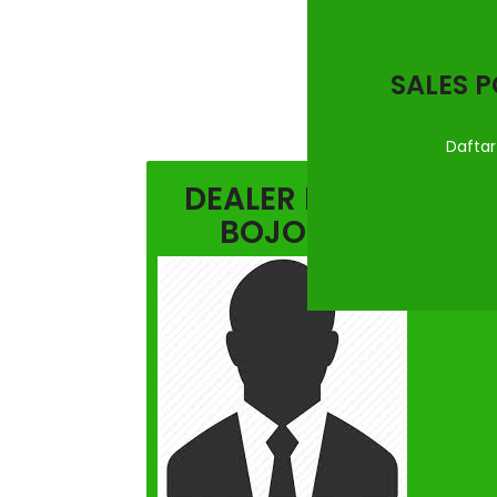
SALES P
Dafta
DEALER MITSUBISHI
BOJONEGORO