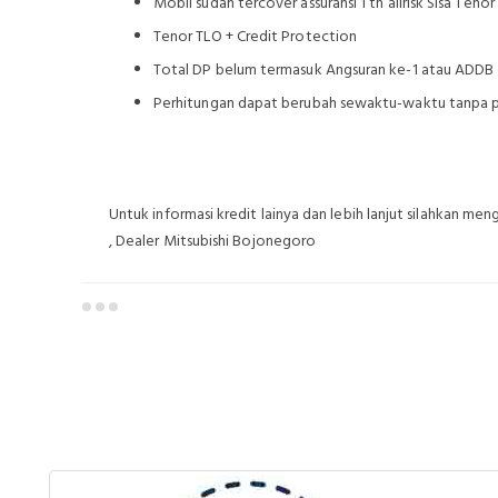
Mobil sudah tercover assuransi 1 th allrisk Sisa Teno
Tenor TLO + Credit Protection
Total DP belum termasuk Angsuran ke-1 atau ADDB
Perhitungan dapat berubah sewaktu-waktu tanpa p
Untuk informasi kredit lainya dan lebih lanjut silahkan me
, Dealer Mitsubishi Bojonegoro
Dealer Mitsubishi Bojonegoro
Sales Mitsubishi B
Mitsubishi Bojonegoro