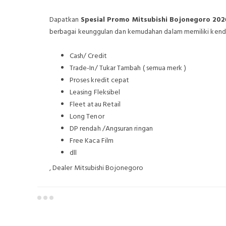
Dapatkan
Spesial Promo Mitsubishi Bojonegoro 202
berbagai keunggulan dan kemudahan dalam memiliki kendara
Cash/ Credit
Trade-In/ Tukar Tambah ( semua merk )
Proses kredit cepat
Leasing Fleksibel
Fleet atau Retail
Long Tenor
DP rendah /Angsuran ringan
Free Kaca Film
dll
, Dealer Mitsubishi Bojonegoro
Dealer Mitsubishi Bojonegoro
Sales Mitsubishi B
Mitsubishi Bojonegoro