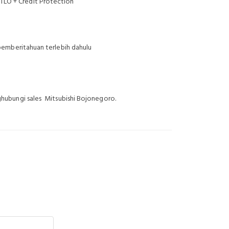
r TLO + Credit Protection
emberitahuan terlebih dahulu
nghubungi sales Mitsubishi Bojonegoro.
ojonegoro
Promo Mitsubishi Bojonegoro