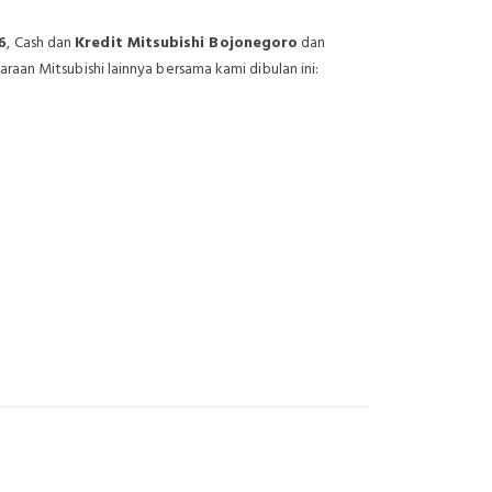
6
, Cash dan
Kredit Mitsubishi Bojonegoro
dan
an Mitsubishi lainnya bersama kami dibulan ini:
ojonegoro
Promo Mitsubishi Bojonegoro