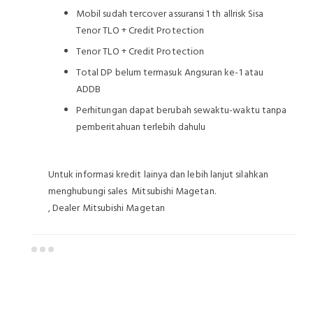
Mobil sudah tercover assuransi 1 th allrisk Sisa
Tenor TLO + Credit Protection
Tenor TLO + Credit Protection
Total DP belum termasuk Angsuran ke-1 atau
ADDB
Perhitungan dapat berubah sewaktu-waktu tanpa
pemberitahuan terlebih dahulu
Untuk informasi kredit lainya dan lebih lanjut silahkan
menghubungi sales Mitsubishi Magetan.
, Dealer Mitsubishi Magetan
Dealer Mitsubishi Magetan
Sales Mitsubishi Magetan
Promo Mitsubishi Magetan
Mitsubishi Magetan