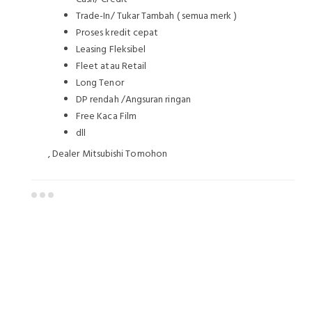
Trade-In/ Tukar Tambah ( semua merk )
Proses kredit cepat
Leasing Fleksibel
Fleet atau Retail
Long Tenor
DP rendah /Angsuran ringan
Free Kaca Film
dll
, Dealer Mitsubishi Tomohon
Dealer Mitsubishi Tomohon
Sales Mitsubishi Tomohon
Promo Mitsubishi Tomohon
Mitsubishi Tomohon