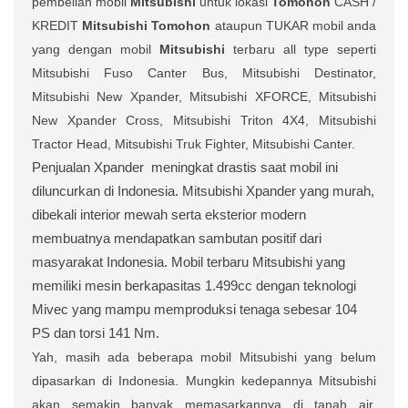
pembelian mobil
Mitsubishi
untuk lokasi
Tomohon
CASH /
KREDIT
Mitsubishi Tomohon
ataupun TUKAR mobil anda
yang dengan mobil
Mitsubishi
terbaru all type seperti
Mitsubishi Fuso Canter Bus, Mitsubishi Destinator,
Mitsubishi New Xpander, Mitsubishi XFORCE, Mitsubishi
New Xpander Cross, Mitsubishi Triton 4X4, Mitsubishi
Tractor Head, Mitsubishi Truk Fighter, Mitsubishi Canter.
Penjualan Xpander
meningkat drastis saat mobil ini
diluncurkan di Indonesia. Mitsubishi Xpander yang murah,
dibekali interior mewah serta eksterior modern
membuatnya mendapatkan sambutan positif dari
masyarakat Indonesia. Mobil terbaru Mitsubishi yang
memiliki mesin berkapasitas 1.499cc dengan teknologi
Mivec yang mampu memproduksi tenaga sebesar 104
PS dan torsi 141 Nm.
Yah, masih ada beberapa mobil Mitsubishi yang belum
dipasarkan di Indonesia. Mungkin kedepannya Mitsubishi
akan semakin banyak memasarkannya di tanah air.