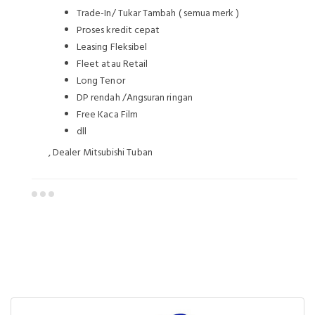
Trade-In/ Tukar Tambah ( semua merk )
Proses kredit cepat
Leasing Fleksibel
Fleet atau Retail
Long Tenor
DP rendah /Angsuran ringan
Free Kaca Film
dll
, Dealer Mitsubishi Tuban
Dealer Mitsubishi Tuban
Sales Mitsubishi Tuban
Promo Mitsubishi Tuban
Mitsubishi Tuban