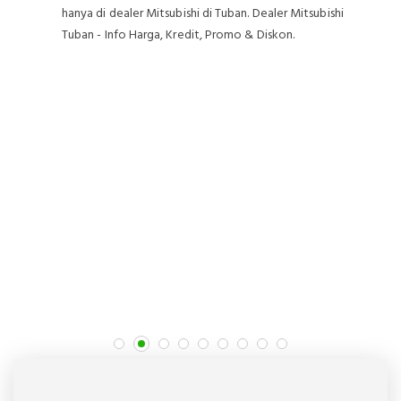
New Xpander baru, cukup di saya Sales terbaik
memberikan harga Mitsubishi New Xpander terbaik, &
promo Mitsubishi New Xpander Terdasyat. bisa di beli
baik cash maupun kredit hanya di dealer Mitsubishi di
Tuban. Dealer Mitsubishi Tuban - Info Harga, Kredit,
Promo & Diskon.