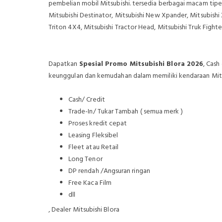
pembelian mobil Mitsubishi. tersedia berbagai macam tipe m
Mitsubishi Destinator, Mitsubishi New Xpander, Mitsubishi
Triton 4X4, Mitsubishi Tractor Head, Mitsubishi Truk Fighte
Dapatkan
Spesial Promo Mitsubishi Blora 2026
, Cash
keunggulan dan kemudahan dalam memiliki kendaraan Mitsub
Cash/ Credit
Trade-In/ Tukar Tambah ( semua merk )
Proses kredit cepat
Leasing Fleksibel
Fleet atau Retail
Long Tenor
DP rendah /Angsuran ringan
Free Kaca Film
dll
, Dealer Mitsubishi Blora