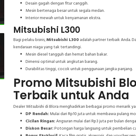
Desain gagah dengan fitur canggih.
Mesin bertenaga besar untuk segala medan.
Interior mewah untuk kenyamanan ekstra.
Mitsubishi L300
Bagi pelaku bisnis,
Mitsubishi L300
adalah partner terbaik Anda. D
kendaraan niaga yang tak tertandingi.
Mesin diesel tangguh dan hemat bahan bakar.
Dimensi optimal untuk angkutan barang.
Durabilitas tinggi, cocok untuk penggunaan jangka panjang.
Promo Mitsubishi Bl
Terbaik untuk Anda
Dealer Mitsubishi di Blora menghadirkan berbagai promo menarik ya
DP Rendah:
Mulai dari Rp10 juta untuk membawa pulang mob
Cicilan Ringan:
Angsuran mulai dari Rp3 juta per bulan denga
Diskon Besar:
Potongan harga langsung untuk pembelian ca
Bonus Eksklusif:
Kaca film gratis, aksesoris, dan voucher serv