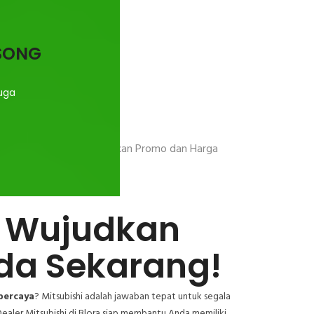
OSONG
uga
 Blora
Kredit Mitsubishi. Memberikan Promo dan Harga
a: Wujudkan
da Sekarang!
percaya
? Mitsubishi adalah jawaban tepat untuk segala
Dealer Mitsubishi di Blora siap membantu Anda memiliki