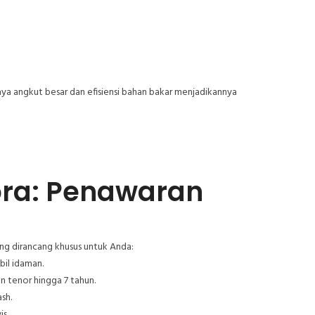
aya angkut besar dan efisiensi bahan bakar menjadikannya
ora: Penawaran
ng dirancang khusus untuk Anda:
il idaman.
n tenor hingga 7 tahun.
sh.
is.