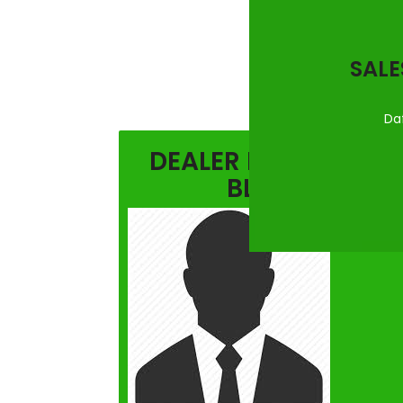
SALE
Da
DEALER MITSUBISHI
BLORA