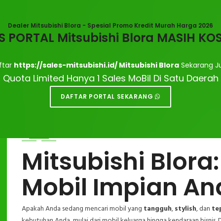
Dealer Mitsubishi Blora - Spesial Promo Kredit Murah Harga 2026
S PORTAL Mitsubishi Blora MASIH K
ftar
https://sales-mitsubishi.id/ Mitsubishi Blora
Sekarang J
Dealer Mitsubishi
Quota Limited Hanya 1 Sales MoBil Di Satu Daerah
DAFTAR PORTAL SEKARANG
Sales Dealer Mitsubishi Blora, Menerima Pembelian Cash / 
Termurah Mitsubishi Blora
Mitsubishi Blor
Mobil Impian An
Apakah Anda sedang mencari mobil yang
tangguh
,
stylish
, dan
te
kebutuhan Anda, mulai dari mobil keluarga hingga kendaraan bisnis. 