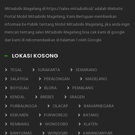
Mitsubishi Magelang di https://sales-mitsubishi.id/ adalah Website
Portal Mobil Mitsubishi Magelang, Kami Bertujuan memberikan
informasi Ke Publik tentang Mobil Mitsubishi Magelang, jika anda ingin
mencari tentang sales Mitsubishi Magelang bisa cek kami di google
dan kami di rekomendasikan di halaman 1 oleh Google
LOKASI KOSONG
TEGAL
SURAKARTA
SEMARANG
SALATIGA
PEKALONGAN
MAGELANG
BOYOLALI
BLORA
PEMALANG
KENDAL
BREBES
SRAGEN
PURBALINGGA
CILACAP
BANJARNEGARA
KEBUMEN
PURWOREJO
BATANG
REMBANG
WONOSOBO
KLATEN
BANYUMAS
WONOGIRI
KARANGANYAR