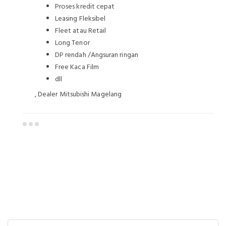
Proses kredit cepat
Leasing Fleksibel
Fleet atau Retail
Long Tenor
DP rendah /Angsuran ringan
Free Kaca Film
dll
, Dealer Mitsubishi Magelang
Dealer Mitsubishi Magelang
Sales Mitsubishi Magelang
Promo Mitsubishi Magelang
Mitsubishi Magelang