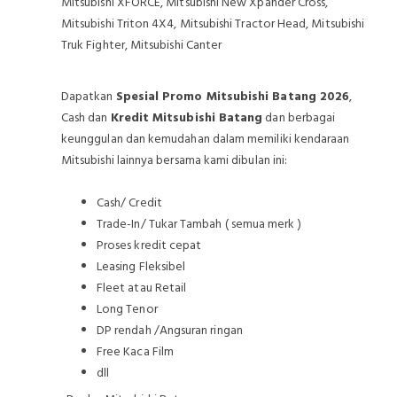
Mitsubishi XFORCE, Mitsubishi New Xpander Cross,
Mitsubishi Triton 4X4, Mitsubishi Tractor Head, Mitsubishi
Truk Fighter, Mitsubishi Canter
Dapatkan
Spesial Promo Mitsubishi Batang 2026
,
Cash dan
Kredit Mitsubishi Batang
dan berbagai
keunggulan dan kemudahan dalam memiliki kendaraan
Mitsubishi lainnya bersama kami dibulan ini:
Cash/ Credit
Trade-In/ Tukar Tambah ( semua merk )
Proses kredit cepat
Leasing Fleksibel
Fleet atau Retail
Long Tenor
DP rendah /Angsuran ringan
Free Kaca Film
dll