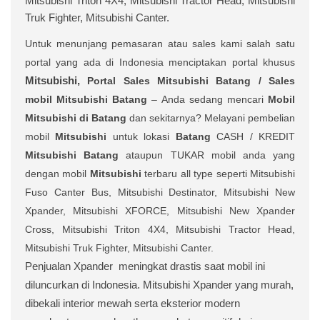
Mitsubishi Triton 4X4, Mitsubishi Tractor Head, Mitsubishi
Truk Fighter, Mitsubishi Canter.
Untuk menunjang pemasaran atau sales kami salah satu
portal yang ada di Indonesia menciptakan portal khusus
Mitsubishi,
Portal Sales
Mitsubishi Batang /
Sales
mobil
Mitsubishi Batang
– Anda sedang mencari
Mobil
Mitsubishi di Batang
dan sekitarnya? Melayani pembelian
mobil
Mitsubishi
untuk lokasi
Batang
CASH / KREDIT
Mitsubishi Batang
ataupun TUKAR mobil anda yang
dengan mobil
Mitsubishi
terbaru all type seperti Mitsubishi
Fuso Canter Bus, Mitsubishi Destinator, Mitsubishi New
Xpander, Mitsubishi XFORCE, Mitsubishi New Xpander
Cross, Mitsubishi Triton 4X4, Mitsubishi Tractor Head,
Mitsubishi Truk Fighter, Mitsubishi Canter.
Penjualan Xpander
meningkat drastis saat mobil ini
diluncurkan di Indonesia. Mitsubishi Xpander yang murah,
dibekali interior mewah serta eksterior modern