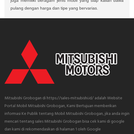
juga memiliki beragam jenis mobil yang siap kalian bawa
pulang dengan harga dan tipe yang bervarias.
Mitsubishi Grobogan di https://sales-mitsubishi.id/ adalah Website
Portal Mobil Mitsubishi Grobogan, Kami Bertujuan memberikan
informasi Ke Publik tentang Mobil Mitsubishi Grobogan, jika anda ingin
mencari tentang sales Mitsubishi Grobogan bisa cek kami di google
dan kami di rekomendasikan di halaman 1 oleh Google