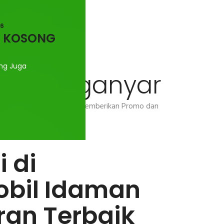
26
H KOSONG
ng Juga
i Karanganyar
ash / Kredit Mitsubishi. Memberikan Promo dan
 di
obil Idaman
an Terbaik