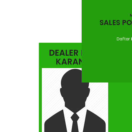
M
SALES P
Daftar
DEALER MITSUBISHI
KARANGANYAR