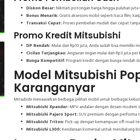
Diskon Besar:
Nikmati potongan harga hingga puluhan juta 
Bonus Menarik:
Gratis aksesoris mobil seperti kaca film, karp
Transaksi Cepat:
Proses pembelian mudah dan cepat tanpa
Promo Kredit Mitsubishi
DP Rendah:
Mulai dari Rp10 juta, Anda sudah bisa memiliki m
Cicilan Terjangkau:
Angsuran ringan mulai dari Rp3 juta per
Bunga Kompetitif:
Program kredit dengan bunga rendah da
Model Mitsubishi Pop
Karanganyar
Mitsubishi menawarkan berbagai pilihan mobil untuk berbagai kebutu
Mitsubishi Xpander:
MPV andalan dengan desain modern da
Mitsubishi Pajero Sport:
SUV premium dengan performa ta
Mitsubishi Triton:
Pick-up dengan kemampuan off-road ter
Mitsubishi L300:
Kendaraan komersial untuk mendukung bis