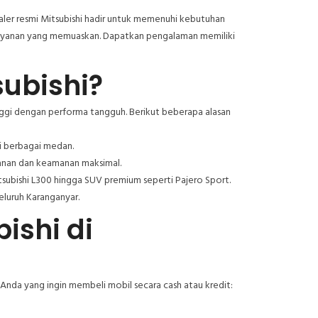
aler resmi Mitsubishi hadir untuk memenuhi kebutuhan
layanan yang memuaskan. Dapatkan pengalaman memiliki
ubishi?
inggi dengan performa tangguh. Berikut beberapa alasan
i berbagai medan.
anan dan keamanan maksimal.
tsubishi L300 hingga SUV premium seperti Pajero Sport.
eluruh Karanganyar.
ishi di
nda yang ingin membeli mobil secara cash atau kredit: