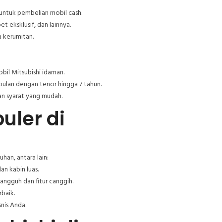
untuk pembelian mobil cash.
et eksklusif, dan lainnya.
 kerumitan.
obil Mitsubishi idaman.
 bulan dengan tenor hingga 7 tahun.
n syarat yang mudah.
uler di
han, antara lain:
n kabin luas.
ngguh dan fitur canggih.
baik.
nis Anda.