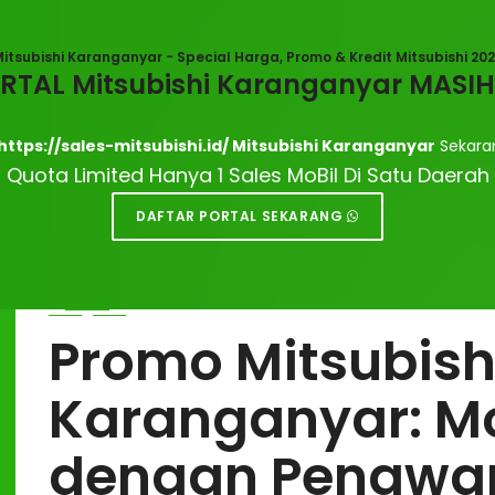
itsubishi Karanganyar - Special Harga, Promo & Kredit Mitsubishi 20
ORTAL Mitsubishi Karanganyar MASI
https://sales-mitsubishi.id/ Mitsubishi Karanganyar
Sekara
Dealer Mitsubish
Quota Limited Hanya 1 Sales MoBil Di Satu Daerah
DAFTAR PORTAL SEKARANG
Sales Dealer Mitsubishi Karanganyar, Menerima Pembelian C
Harga Termurah Mitsubishi Karanganyar
Promo Mitsubishi
Karanganyar: M
dengan Penawar